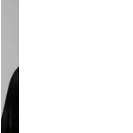
Conoce los
eventos
realizados
recientemente,
y entérerate
de los detalles
de cada uno
de ello.
Recuerda que
nuestro
objetivo es
promover los
negocios que
brindan