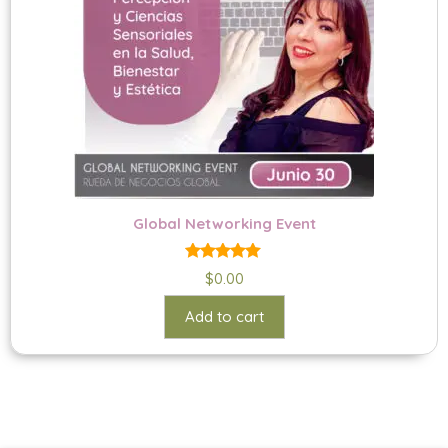
Global Networking Event
5.00
$
0.00
out of 5
Add to cart