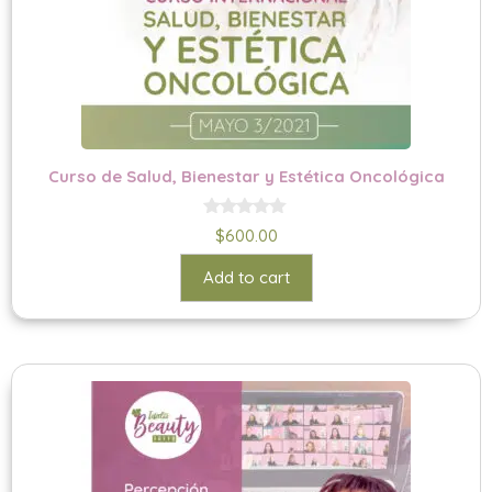
Curso de Salud, Bienestar y Estética Oncológica
0
$
600.00
o
u
t
Add to cart
o
f
5