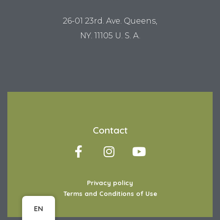
LUM STUDIO
26-01 23rd. Ave. Queens,
NY. 11105 U. S. A.
Contact
Privacy policy
Terms and Conditions of Use
Item added to cart.
Checkout
EN
0 items -
$
0.00