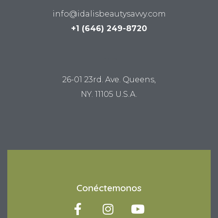
info@idalisbeautysavvy.com
+1 (646) 249-8720
LUM STUDIO
26-01 23rd. Ave. Queens,
NY. 11105 U.S.A.
Conéctemonos