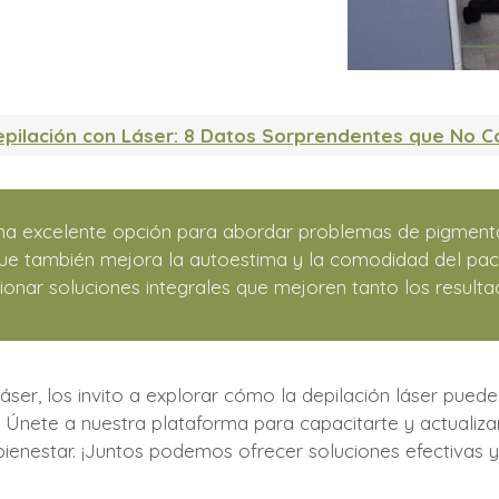
epilación con Láser: 8 Datos Sorprendentes que No C
na excelente opción para abordar problemas de pigmenta
ue también mejora la autoestima y la comodidad del paci
ar soluciones integrales que mejoren tanto los resultad
ser, los invito a explorar cómo la depilación láser puede
. Únete a nuestra plataforma para capacitarte y actualiz
 bienestar. ¡Juntos podemos ofrecer soluciones efectivas 