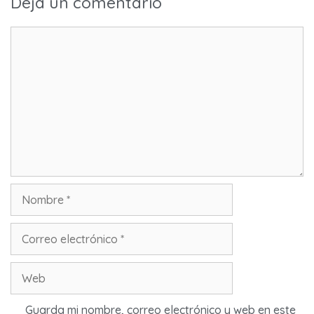
Deja un comentario
TIR
FEED RSS
ENLACE
INCRUST
AR
Guarda mi nombre, correo electrónico y web en este