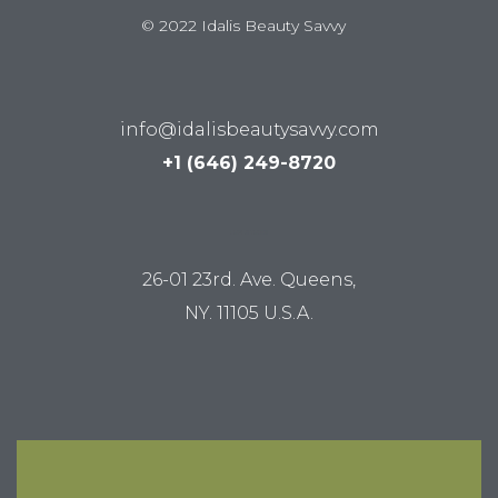
© 2022 Idalis Beauty Savvy
info@idalisbeautysavvy.com
+1 (646) 249-8720
LUM STUDIO
26-01 23rd. Ave. Queens,
NY. 11105 U.S.A.